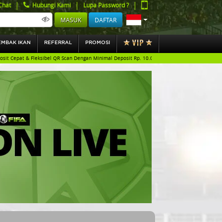
|
|
|
Chat
Hubungi Kami
Lupa Password ?
DAFTAR
EMBAK IKAN
REFERRAL
PROMOSI
osit Cepat & Fleksibel QR Scan Dengan Minimal Deposit Rp. 10.000 dengan layanan MULTI 