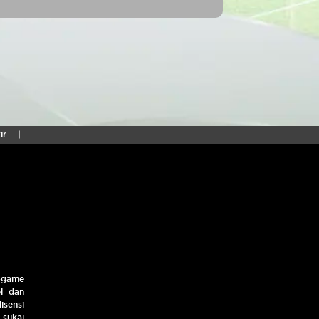
ir
|
-game
el dan
isensi
 sukai