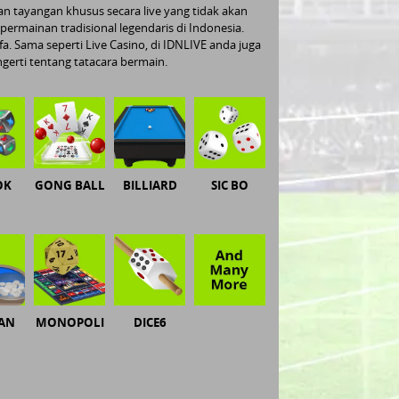
an tayangan khusus secara live yang tidak akan
mainan tradisional legendaris di Indonesia.
a. Sama seperti Live Casino, di IDNLIVE anda juga
ngerti tentang tatacara bermain.
OK
GONG BALL
BILLIARD
SIC BO
TAN
MONOPOLI
DICE6