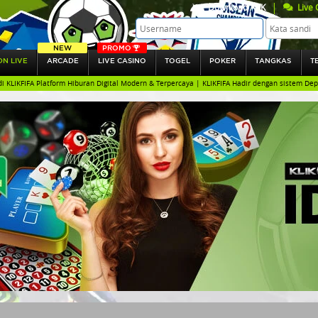
|
Download APK
Live 
NEW
PROMO
DN LIVE
ARCADE
LIVE CASINO
TOGEL
POKER
TANGKAS
T
IKFIFA Platform Hiburan Digital Modern & Terpercaya | KLIKFIFA Hadir dengan sistem Dep