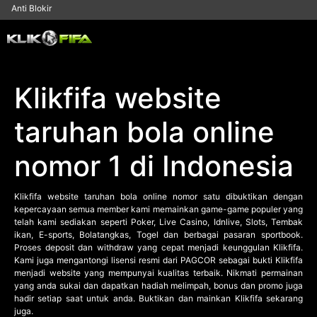
Anti Blokir
Tangkas
ROMO
Tembak Ikan
Klikfifa website
ARCADE
taruhan bola online
nomor 1 di Indonesia
Promosi
Referral
Klikfifa
website taruhan bola online nomor satu dibuktikan dengan
kepercayaan semua member kami memainkan game-game populer yang
VIP
telah kami sediakan seperti Poker, Live Casino, Idnlive, Slots, Tembak
Member
ikan, E-sports, Bolatangkas, Togel dan berbagai pasaran sportbook.
Proses deposit dan withdraw yang cepat menjadi keunggulan Klikfifa.
Lainnya
Kami juga mengantongi lisensi resmi dari PAGCOR sebagai bukti Klikfifa
menjadi website yang mempunyai kualitas terbaik. Nikmati permainan
VERSI DESKTOP
yang anda sukai dan dapatkan hadiah melimpah, bonus dan promo juga
hadir setiap saat untuk anda. Buktikan dan mainkan Klikfifa sekarang
juga.