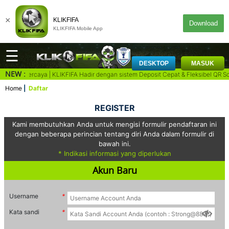
×
KLIKFIFA
Download
KLIKFIFA Mobile App
☰
DESKTOP
MASUK
NEW :
odern & Terpercaya | KLIKFIFA Hadir dengan sistem Deposit Cepat & Fleksibe
DAFTAR
MASUK
Home
Daftar
REGISTER
Beranda
Kami membutuhkan Anda untuk mengisi formulir pendaftaran ini
dengan beberapa perincian tentang diri Anda dalam formulir di
Deposit
bawah ini.
* Indikasi informasi yang diperlukan
Games
Akun Baru
ROMO
Sportbook
Username
ROMO
Kata sandi
E-Sport