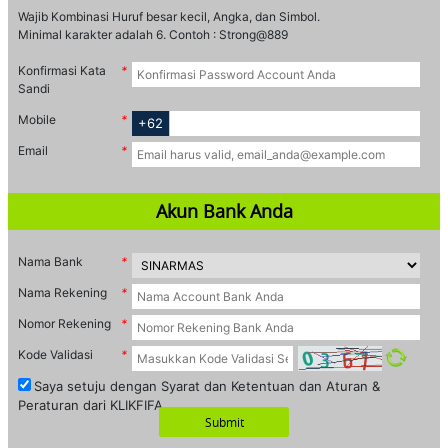
Wajib Kombinasi Huruf besar kecil, Angka, dan Simbol.
ROMO
Minimal karakter adalah 6. Contoh : Strong@889
Live Casino
Konfirmasi Kata
Sandi
Mobile
+62
Poker
Email
ROMO
Slots
Akun Bank Anda
IDN Live
Nama Bank
Nama Rekening
Nomor Rekening
Togel
Kode Validasi
ROMO
Saya setuju dengan Syarat dan Ketentuan dan Aturan &
Elottery
Peraturan dari KLIKFIFA.
Submit