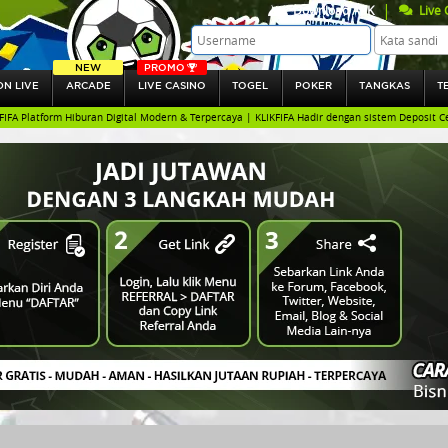
|
Download APK
Live 
NEW
PROMO
DN LIVE
ARCADE
LIVE CASINO
TOGEL
POKER
TANGKAS
T
 Platform Hiburan Digital Modern & Terpercaya | KLIKFIFA Hadir dengan sistem Deposit C