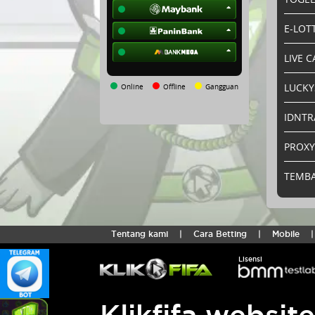
E-LOT
LIVE 
LUCKY
Online
Offline
Gangguan
IDNTR
PROXY
TEMBA
Tentang kami
|
Cara Betting
|
Mobile
|
Lisensi
Klikfifa websit