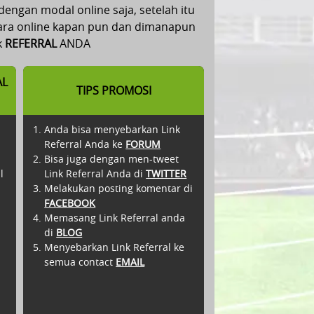
dengan modal online saja, setelah itu
cara online kapan pun dan dimanapun
k
REFERRAL
ANDA
AL
TIPS PROMOSI
Anda bisa menyebarkan Link
Referral Anda ke
FORUM
Bisa juga dengan men-tweet
l
Link Referral Anda di
TWITTER
Melakukan posting komentar di
FACEBOOK
Memasang Link Referral anda
di
BLOG
Menyebarkan Link Referral ke
semua contact
EMAIL