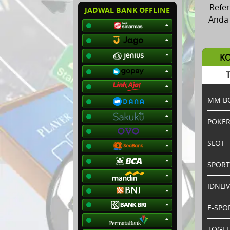
Refer
JADWAL BANK OFFLINE
Anda 
KO
MM B
POKE
SLOT
SPOR
IDNLI
E-SPO
TOGEL