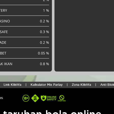
TERY
1 %
CASINO
0.2 %
SAFE
0.3 %
ADE
0.2 %
BET
0.05 %
K IKAN
0.8 %
Link Klikfifa
|
Kalkulator Mix Parlay
|
Zona Klikfifa
|
Anti Blok
e taruhan bola online